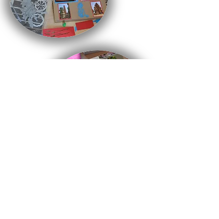
Horaires
À venir ...
À venir