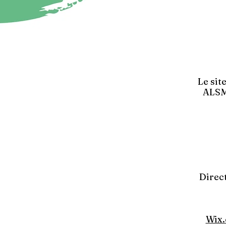
Le sit
ALSM 
Direc
Wix