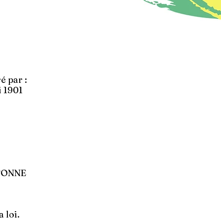
é par :
i 1901
RTONNE
 loi.